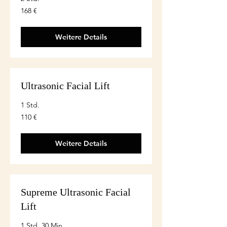
168
168 €
euro
Weitere Details
Ultrasonic Facial Lift
1 Std.
110
110 €
euro
Weitere Details
Supreme Ultrasonic Facial
Lift
1 Std. 30 Min.