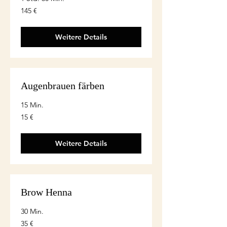
145
145 €
euro
Weitere Details
Augenbrauen färben
15 Min.
15
15 €
euro
Weitere Details
Brow Henna
30 Min.
35
35 €
euro