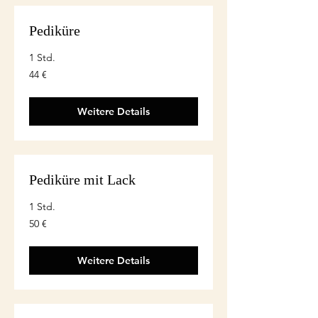
Pediküre
1 Std.
44
44 €
euro
Weitere Details
Pediküre mit Lack
1 Std.
50
50 €
euro
Weitere Details