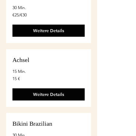
30 Min.
€25/€30
€25/€30
Weitere Details
Achsel
15 Min.
15
15 €
euro
Weitere Details
Bikini Brazilian
30 Min.