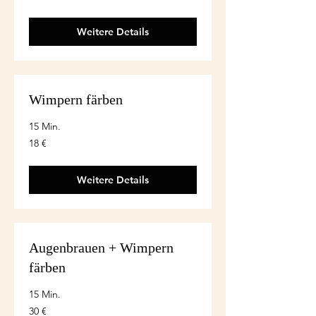
Weitere Details
Wimpern färben
15 Min.
18
18 €
euro
Weitere Details
Augenbrauen + Wimpern
färben
15 Min.
30
30 €
euro