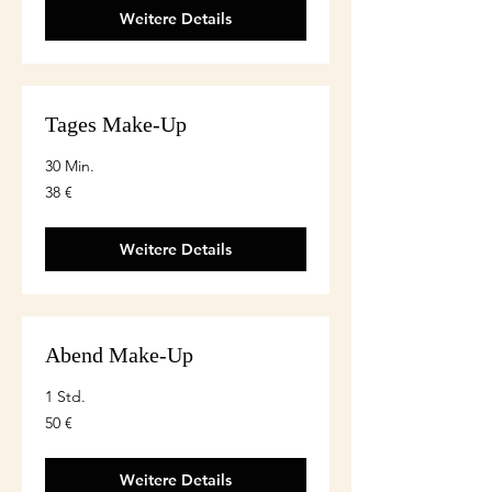
Weitere Details
Tages Make-Up
30 Min.
38
38 €
euro
Weitere Details
Abend Make-Up
1 Std.
50
50 €
euro
Weitere Details