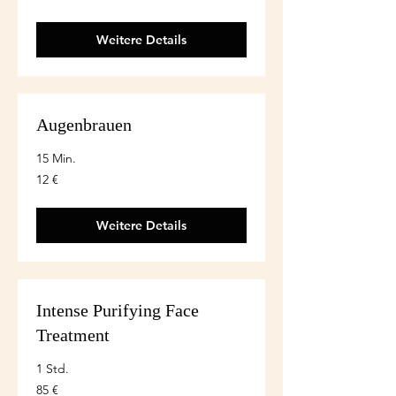
Weitere Details
Augenbrauen
15 Min.
12
12 €
euro
Weitere Details
Intense Purifying Face
Treatment
1 Std.
85
85 €
euro