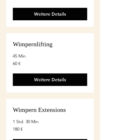
Weitere Details
Wimpernlifting
45 Min.
60
60 €
euro
Weitere Details
Wimpern Extensions
1 Std. 30 Min.
180
180 €
euro