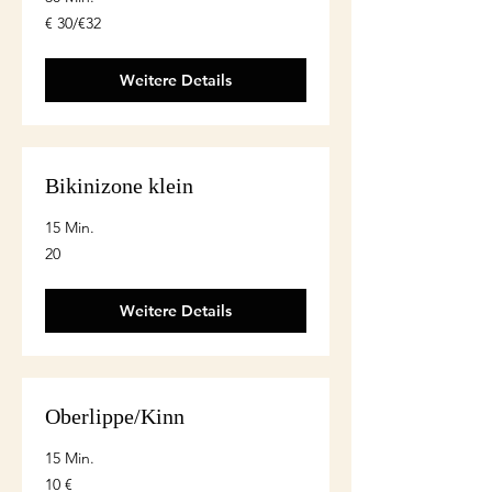
€
€ 30/€32
30/€32
Weitere Details
Bikinizone klein
15 Min.
20
20
Weitere Details
Oberlippe/Kinn
15 Min.
10
10 €
euro