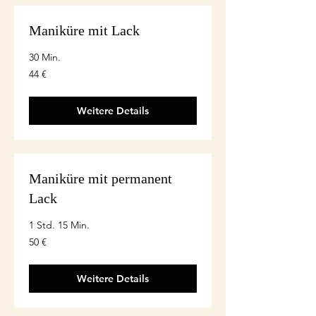
Maniküre mit Lack
30 Min.
44
44 €
euro
Weitere Details
Maniküre mit permanent
Lack
1 Std. 15 Min.
50
50 €
euro
Weitere Details