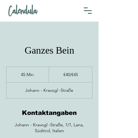
Calendula
Ganzes Bein
€40/€45
45 Min.
4
€40/€45
5
M
Johann - Kravogl -Straße
i
n
.
Kontaktangaben
Johann - Kravogl -Straße, 1/1, Lana,
Südtirol, Italien