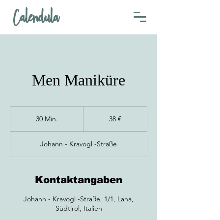
Calendula
Men Maniküre
38
euro
30 Min.
3
38 €
0
M
Johann - Kravogl -Straße
i
n
.
Kontaktangaben
Johann - Kravogl -Straße, 1/1, Lana,
Südtirol, Italien