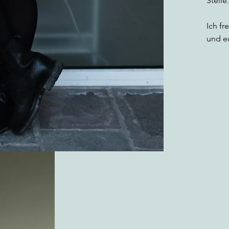
Stelle.
Ich f
und e