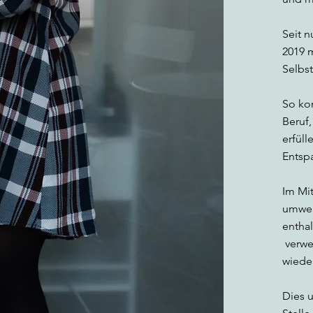
Seit 
2019 m
Selbs
So ko
Beruf
erfül
Entsp
Im Mit
umwelt
enthal
verwe
wieder
Dies 