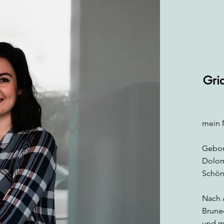
Gria
mein 
Gebor
Dolomi
Schön
Nach 
Brune
und m